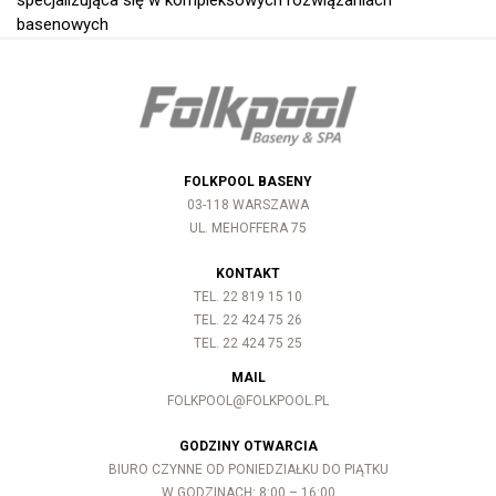
specjalizująca się w kompleksowych rozwiązaniach
basenowych
FOLKPOOL BASENY
03-118 WARSZAWA
UL. MEHOFFERA 75
KONTAKT
TEL. 22 819 15 10
TEL. 22 424 75 26
TEL. 22 424 75 25
MAIL
FOLKPOOL@FOLKPOOL.PL
GODZINY OTWARCIA
BIURO CZYNNE OD PONIEDZIAŁKU DO PIĄTKU
W GODZINACH: 8:00 – 16:00