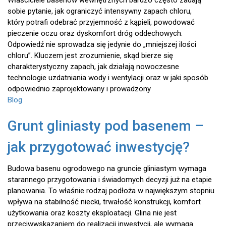
Właściciele basenów wewnętrznych bardzo często zadają
sobie pytanie, jak ograniczyć intensywny zapach chloru,
który potrafi odebrać przyjemność z kąpieli, powodować
pieczenie oczu oraz dyskomfort dróg oddechowych.
Odpowiedź nie sprowadza się jedynie do „mniejszej ilości
chloru”. Kluczem jest zrozumienie, skąd bierze się
charakterystyczny zapach, jak działają nowoczesne
technologie uzdatniania wody i wentylacji oraz w jaki sposób
odpowiednio zaprojektowany i prowadzony
Blog
Grunt gliniasty pod basenem –
jak przygotować inwestycję?
Budowa basenu ogrodowego na gruncie gliniastym wymaga
starannego przygotowania i świadomych decyzji już na etapie
planowania. To właśnie rodzaj podłoża w największym stopniu
wpływa na stabilność niecki, trwałość konstrukcji, komfort
użytkowania oraz koszty eksploatacji. Glina nie jest
przeciwwskazaniem do realizacji inwestycji, ale wymaga