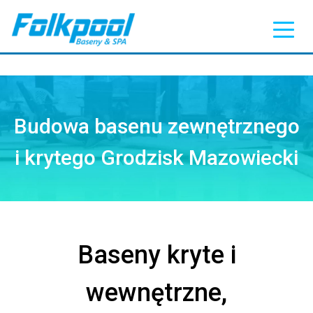
Budowa basenu zewnętrznego
i krytego Grodzisk Mazowiecki
Baseny kryte i
wewnętrzne,