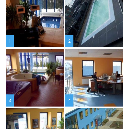
1
2
3
4