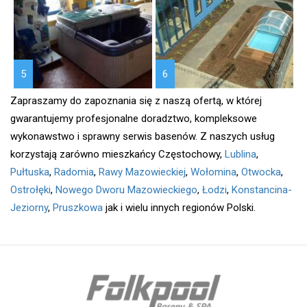
5
6
Zapraszamy do zapoznania się z naszą ofertą, w której
gwarantujemy profesjonalne doradztwo, kompleksowe
wykonawstwo i sprawny serwis basenów. Z naszych usług
korzystają zarówno mieszkańcy Częstochowy,
Lublina
,
Pułtuska
,
Radomia
,
Rawy Mazowieckiej
,
Wołomina
,
Otwocka
,
Ostrołęki
,
Nowego Dworu Mazowieckiego
,
Łodzi
,
Konstancina-
Jeziorny
,
Pruszkowa
jak i wielu innych regionów Polski.