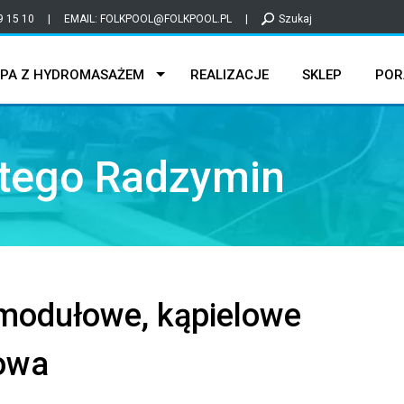
9 15 10
|
EMAIL:
FOLKPOOL@FOLKPOOL.PL
|
Szukaj
PA Z HYDROMASAŻEM
REALIZACJE
SKLEP
POR
ytego Radzymin
modułowe, kąpielowe
dowa