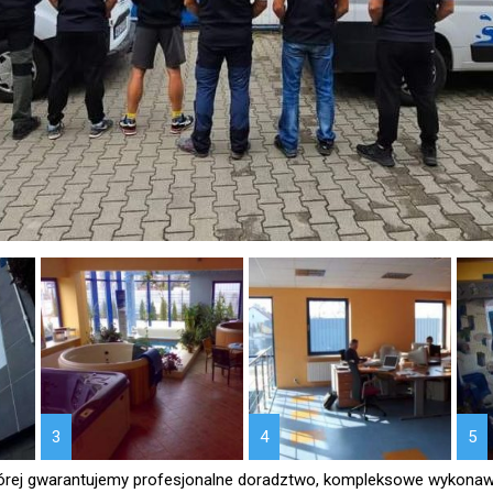
3
4
5
tórej gwarantujemy profesjonalne doradztwo, kompleksowe wykonaw