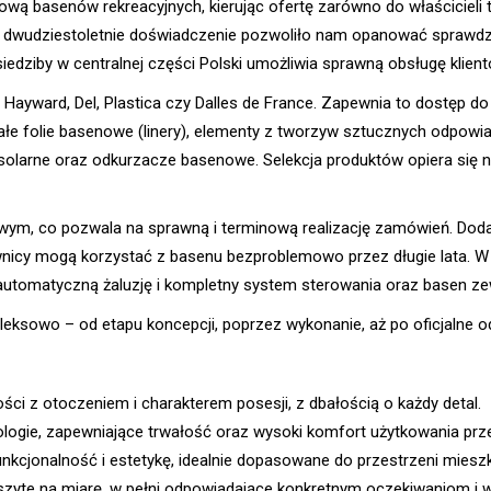
ową basenów rekreacyjnych, kierując ofertę zarówno do właścicieli 
 dwudziestoletnie doświadczenie pozwoliło nam opanować sprawd
siedziby w centralnej części Polski umożliwia sprawną obsługę klien
: Hayward, Del, Plastica czy Dalles de France. Zapewnia to dostęp
ałe folie basenowe (linery), elementy z tworzyw sztucznych odpowia
e solarne oraz odkurzacze basenowe. Selekcja produktów opiera się na
, co pozwala na sprawną i terminową realizację zamówień. Doda
icy mogą korzystać z basenu bezproblemowo przez długie lata. W na
tomatyczną żaluzję i kompletny system sterowania oraz basen ze
ksowo – od etapu koncepcji, poprzez wykonanie, aż po oficjalne o
ci z otoczeniem i charakterem posesji, z dbałością o każdy detal.
ogie, zapewniające trwałość oraz wysoki komfort użytkowania prz
kcjonalność i estetykę, idealnie dopasowane do przestrzeni mieszk
szyte na miarę, w pełni odpowiadające konkretnym oczekiwaniom i wiz