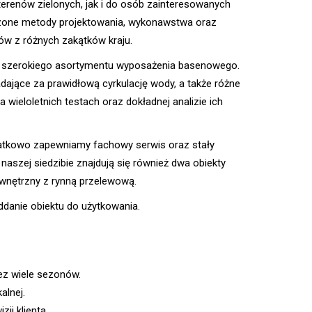
terenów zielonych, jak i do osób zainteresowanych
zone metody projektowania, wykonawstwa oraz
tów z różnych zakątków kraju.
 do szerokiego asortymentu wyposażenia basenowego.
dające za prawidłową cyrkulację wody, a także różne
 wieloletnich testach oraz dokładnej analizie ich
tkowo zapewniamy fachowy serwis oraz stały
szej siedzibie znajdują się również dwa obiekty
wnętrzny z rynną przelewową.
ddanie obiektu do użytkowania.
ez wiele sezonów.
alnej.
ji klienta.