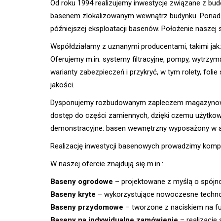
Od roku 1994 realizujemy inwestycje związane z bud
basenem zlokalizowanym wewnątrz budynku. Ponad
późniejszej eksploatacji basenów. Położenie naszej 
Współdziałamy z uznanymi producentami, takimi jak
Oferujemy m.in. systemy filtracyjne, pompy, wytrzym
warianty zabezpieczeń i przykryć, w tym rolety, foli
jakości.
Dysponujemy rozbudowanym zapleczem magazynowym
dostęp do części zamiennych, dzięki czemu użytkown
demonstracyjne: basen wewnętrzny wyposażony w au
Realizację inwestycji basenowych prowadzimy komple
W naszej ofercie znajdują się m.in.:
Baseny ogrodowe
– projektowane z myślą o spójnoś
Baseny kryte
– wykorzystujące nowoczesne technol
Baseny przydomowe
– tworzone z naciskiem na fun
Baseny na indywidualne zamówienie
– realizacje 