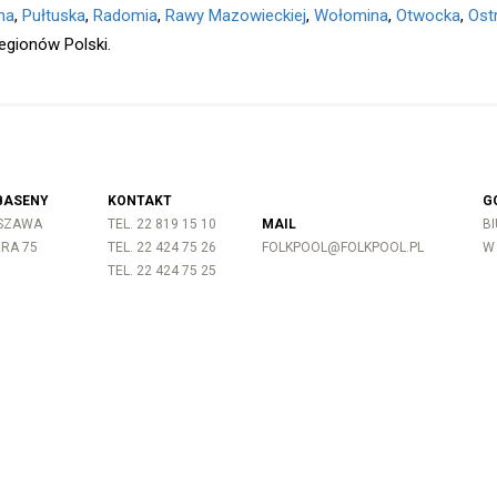
na
,
Pułtuska
,
Radomia
,
Rawy Mazowieckiej
,
Wołomina
,
Otwocka
,
Ost
regionów Polski.
BASENY
KONTAKT
G
RSZAWA
TEL. 22 819 15 10
MAIL
B
ERA 75
TEL. 22 424 75 26
FOLKPOOL@FOLKPOOL.PL
W 
TEL. 22 424 75 25