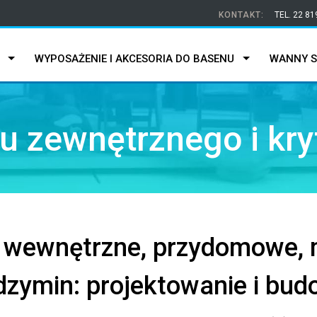
KONTAKT:
TEL. 22 81
WYPOSAŻENIE I AKCESORIA DO BASENU
WANNY S
 zewnętrznego i kr
i wewnętrzne, przydomowe, 
zymin: projektowanie i bu