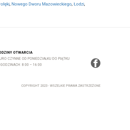
rołęki
,
Nowego Dworu Mazowieckiego
,
Łodzi
,
ODZINY OTWARCIA
IURO CZYNNE OD PONIEDZIAŁKU DO PIĄTKU
GODZINACH: 8:00 – 16:00
COPYRIGHT 2023 - WSZELKIE PRAWA ZASTRZEŻONE