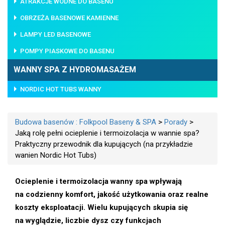
ATRAKCJE WODNE DO BASENU
OBRZEŻA BASENOWE KAMIENNE
LAMPY LED BASENOWE
POMPY PIASKOWE DO BASENU
WANNY SPA Z HYDROMASAŻEM
NORDIC HOT TUBS WANNY
Budowa basenów : Folkpool Baseny & SPA
>
Porady
>
Jaką rolę pełni ocieplenie i termoizolacja w wannie spa?
Praktyczny przewodnik dla kupujących (na przykładzie
wanien Nordic Hot Tubs)
Ocieplenie i termoizolacja wanny spa wpływają
na codzienny komfort, jakość użytkowania oraz realne
koszty eksploatacji. Wielu kupujących skupia się
na wyglądzie, liczbie dysz czy funkcjach